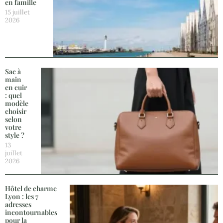
en famille
15 juillet
2026
Sac à
main
en cuir
: quel
modèle
choisir
selon
votre
style ?
13
juillet
2026
Hôtel de charme
Lyon : les 7
adresses
incontournables
pour la