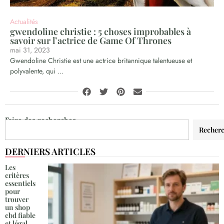
Actualités
gwendoline christie : 5 choses improbables à
savoir sur l’actrice de Game Of Thrones
mai 31, 2023
Gwendoline Christie est une actrice britannique talentueuse et
polyvalente, qui ...
Faire des recherches
Recher
DERNIERS ARTICLES
Les
critères
essentiels
pour
trouver
un shop
cbd fiable
et légal