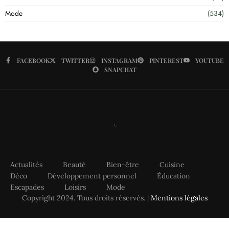
Mode
(534)
FACEBOOK
TWITTER
INSTAGRAM
PINTEREST
YOUTUBE
SNAPCHAT
Actualités
Beauté
Bien-être
Cuisine
Déco
Développement personnel
Éducation
Escapades
Loisirs
Mode
Copyright 2024. Tous droits réservés. |
Mentions légales