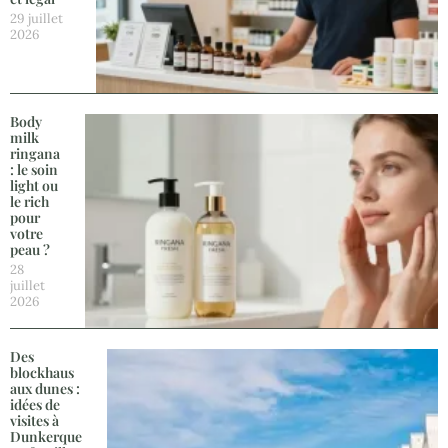
29 juillet
2026
Body
milk
ringana
: le soin
light ou
le rich
pour
votre
peau ?
28
juillet
2026
Des
blockhaus
aux dunes :
idées de
visites à
Dunkerque