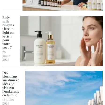
Body
milk
ringana
: le soin
light ou
le rich
pour
votre
peau ?
28
juillet
2026
Des
blockhaus
aux dunes :
idées de
visites à
Dunkerque
en famille
15 juillet
2026