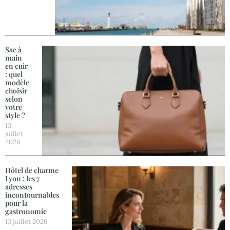
Sac à
main
en cuir
: quel
modèle
choisir
selon
votre
style ?
13
juillet
2026
Hôtel de charme
Lyon : les 7
adresses
incontournables
pour la
gastronomie
13 juillet 2026