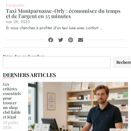
Escapades
Taxi Montparnasse-Orly : économisez du temps
et de l’argent en 35 minutes
mai 28, 2025
Si vous cherchez à profiter d’un taxi luxe avec confort ...
Faire des recherches
Recher
DERNIERS ARTICLES
Les
critères
essentiels
pour
trouver
un shop
cbd fiable
et légal
29 juillet
2026