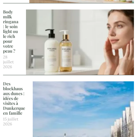
Body
milk
ringana
: le soin
light ou
le rich
pour
votre
peau ?
28
juillet
2026
Des
blockhaus
aux dunes :
idées de
visites à
Dunkerque
en famille
15 juillet
2026