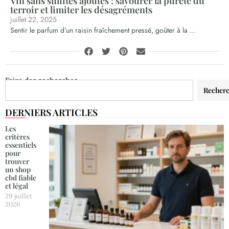
Vin sans sulfites ajoutés : savourer la pureté du
terroir et limiter les désagréments
juillet 22, 2025
Sentir le parfum d’un raisin fraîchement pressé, goûter à la ...
Faire des recherches
Recher
DERNIERS ARTICLES
Les
critères
essentiels
pour
trouver
un shop
cbd fiable
et légal
29 juillet
2026