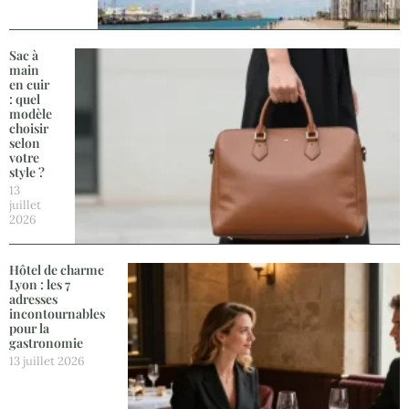
Sac à
main
en cuir
: quel
modèle
choisir
selon
votre
style ?
13
juillet
2026
Hôtel de charme
Lyon : les 7
adresses
incontournables
pour la
gastronomie
13 juillet 2026