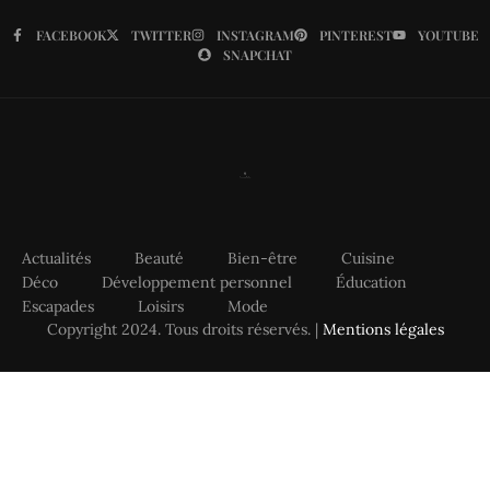
FACEBOOK
TWITTER
INSTAGRAM
PINTEREST
YOUTUBE
SNAPCHAT
Actualités
Beauté
Bien-être
Cuisine
Déco
Développement personnel
Éducation
Escapades
Loisirs
Mode
Copyright 2024. Tous droits réservés. |
Mentions légales