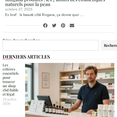
naturels pour la peau
octobre 27, 2025
En bref : la beauté côté Ringana, ça donne quoi ...
Faire des recherches
Recher
DERNIERS ARTICLES
Les
critères
essentiels
pour
trouver
un shop
cbd fiable
et légal
29 juillet
2026