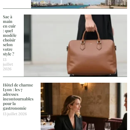
Sac à
main
en cuir
: quel
modèle
choisir
selon
votre
style ?
13
juillet
2026
Hôtel de charme
Lyon : les 7
adresses
incontournables
pour la
gastronomie
13 juillet 2026