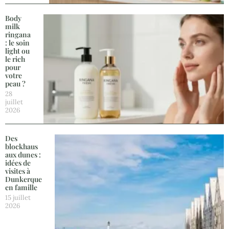
Body
milk
ringana
: le soin
light ou
le rich
pour
votre
peau ?
28
juillet
2026
Des
blockhaus
aux dunes :
idées de
visites à
Dunkerque
en famille
15 juillet
2026