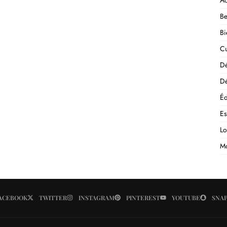
Ac
Be
Bi
Cu
D
Dé
Éd
E
Lo
M
ACEBOOK
TWITTER
INSTAGRAM
PINTEREST
YOUTUBE
SNA