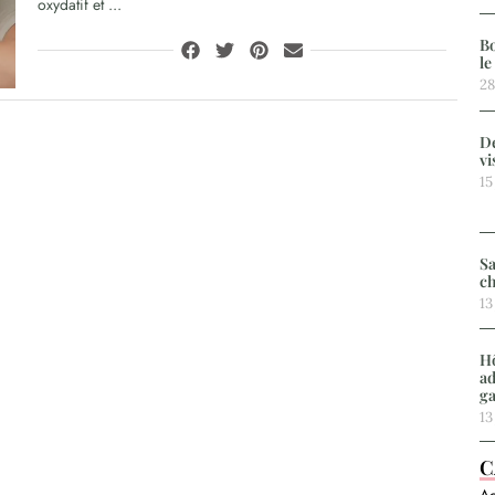
oxydatif et ...
Bo
le
28
De
vi
15
Sa
ch
13
Hô
ad
g
13
C