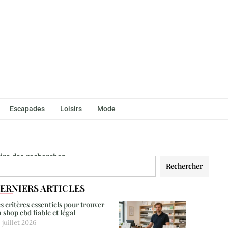
Escapades
Loisirs
Mode
aire des recherches
Rechercher
ERNIERS ARTICLES
s critères essentiels pour trouver
 shop cbd fiable et légal
 juillet 2026