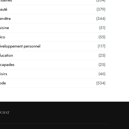
tualités
(264)
auté
(379)
en-être
(344)
isine
(51)
éco
(55)
veloppement personnel
(117)
ucation
(25)
scapades
(25)
isirs
(46)
ode
(534)
PCHAT