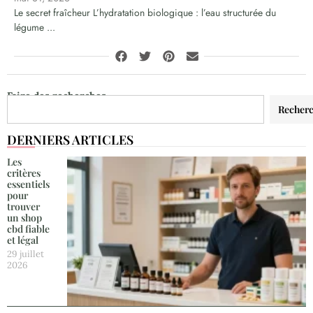
Le secret fraîcheur L’hydratation biologique : l’eau structurée du
légume ...
Faire des recherches
Recher
DERNIERS ARTICLES
Les
critères
essentiels
pour
trouver
un shop
cbd fiable
et légal
29 juillet
2026