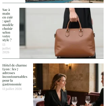
Sac à
main
en cuir
: quel
modèle
choisir
selon
votre
style ?
13
juillet
2026
Hôtel de charme
Lyon : les 7
adresses
incontournables
pour la
gastronomie
13 juillet 2026