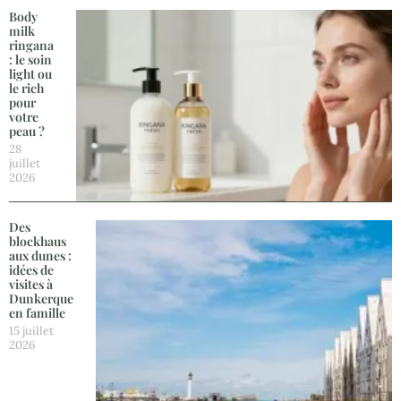
Body
milk
ringana
: le soin
light ou
le rich
pour
votre
peau ?
28
juillet
2026
Des
blockhaus
aux dunes :
idées de
visites à
Dunkerque
en famille
15 juillet
2026