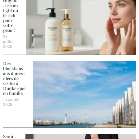
ringana
: le soin
light ou
le rich
pour
votre
peau ?
28
juillet
2026
Des
blockhaus
aux dunes :
idées de
visites à
Dunkerque
en famille
15 juillet
2026
Sac à