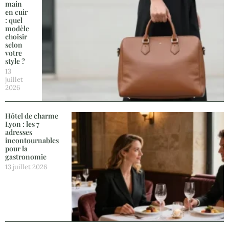
main
en cuir
: quel
modèle
choisir
selon
votre
style ?
13
juillet
2026
Hôtel de charme
Lyon : les 7
adresses
incontournables
pour la
gastronomie
13 juillet 2026