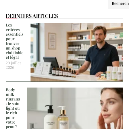
Recherch
DERNIERS ARTICLES
Les
critères
essentiels
pour
trouver
un shop
cbd fiable
et légal
29 juillet
2026
Body
milk
ringana
: le soin
light ou
le rich
pour
votre
peau ?