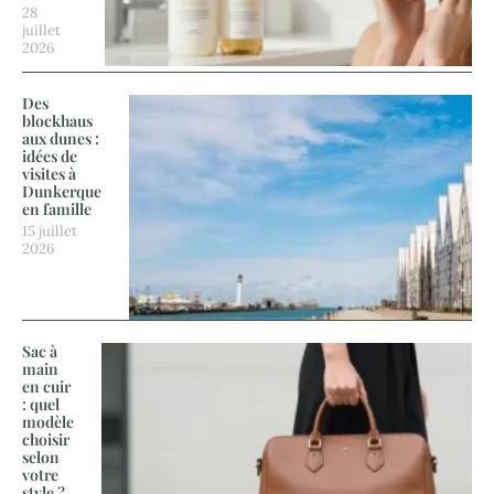
28
juillet
2026
Des
blockhaus
aux dunes :
idées de
visites à
Dunkerque
en famille
15 juillet
2026
Sac à
main
en cuir
: quel
modèle
choisir
selon
votre
style ?