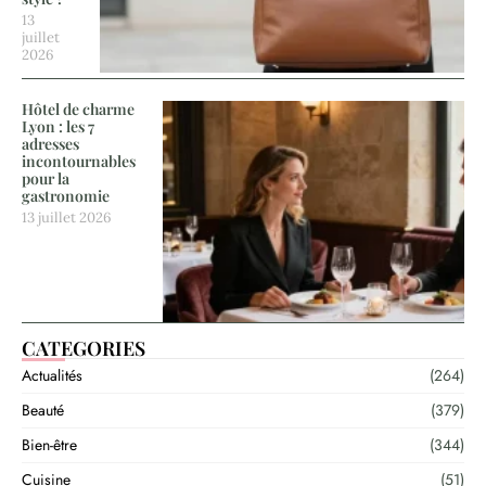
13
juillet
2026
Hôtel de charme
Lyon : les 7
adresses
incontournables
pour la
gastronomie
13 juillet 2026
CATEGORIES
Actualités
(264)
Beauté
(379)
Bien-être
(344)
Cuisine
(51)