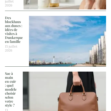
juillet
2026
Des
blockhaus
aux dunes :
idées de
visites à
Dunkerque
en famille
15 juillet
2026
Sac à
main
en cuir
: quel
modèle
choisir
selon
votre
style ?
13