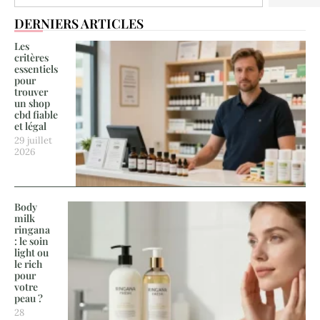
DERNIERS ARTICLES
Les
critères
essentiels
pour
trouver
un shop
cbd fiable
et légal
29 juillet
2026
Body
milk
ringana
: le soin
light ou
le rich
pour
votre
peau ?
28