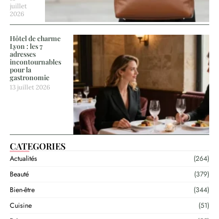
juillet
2026
Hôtel de charme
Lyon : les 7
adresses
incontournables
pour la
gastronomie
13 juillet 2026
CATEGORIES
Actualités
(264)
Beauté
(379)
Bien-être
(344)
Cuisine
(51)