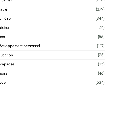
tualités
(264)
auté
(379)
en-être
(344)
isine
(51)
éco
(55)
veloppement personnel
(117)
ucation
(25)
scapades
(25)
isirs
(46)
ode
(534)