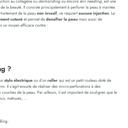
uction au collagène ou
dermarolling
ou encore
skin needling
, est une
 la beauté. Il consiste principalement à perforer la peau à maintes
un traitement de la peau
non invasif
, ne requiert
aucune injection
. Le
sement cutané
et permet de
densifier la peau
mais aussi de
rs un moyen efficace contre :
ng ?
’un
stylo électrique
ou d’un
roller
qui est un petit rouleau doté de
mm. Il s’agit ensuite de réaliser des micro-perforations à des
 couches de la peau. Par ailleurs, il est important de souligner que le
ancs, métissés, …
ling :