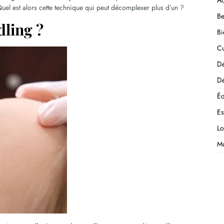
Ac
uel est alors cette technique qui peut décomplexer plus d’un ?
Be
dling ?
Bi
Cu
D
Dé
Éd
E
Lo
M