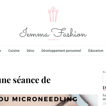
e
Cuisine
Déco
Développement personnel
Éducation
F
ne séance de
D
Le
un
29