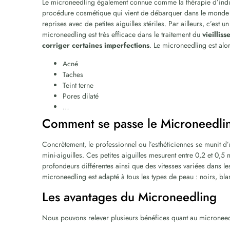
Le microneedling également connue comme la thérapie d’ind
procédure cosmétique qui vient de débarquer dans le monde de
reprises avec de petites aiguilles stériles. Par ailleurs, c’est 
microneedling est très efficace dans le traitement du
vieillis
corriger certaines imperfections
. Le microneedling est alo
Acné
Taches
Teint terne
Pores dilaté
…
Comment se passe le Microneedli
Concrètement, le professionnel ou l’esthéticiennes se munit d
mini-aiguilles. Ces petites aiguilles mesurent entre 0,2 et 0,5 
profondeurs différentes ainsi que des vitesses variées dans les
microneedling est adapté à tous les types de peau : noirs, bl
Les avantages du Microneedling
Nous pouvons relever plusieurs bénéfices quant au microneed