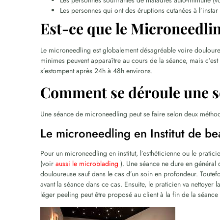
Les personnes souffrantes de maladies auto-immune (vo
Les personnes qui ont des éruptions cutanées à l’instar
Est-ce que le Microneedlin
Le microneedling est globalement désagréable voire douloureu
minimes peuvent apparaître au cours de la séance, mais c’est 
s’estompent après 24h à 48h environs.
Comment se déroule une s
Une séance de microneedling peut se faire selon deux métho
Le microneedling en Institut de be
Pour un microneedling en institut, l’esthéticienne ou le pratici
(voir
aussi le microblading
). Une séance ne dure en général 
douloureuse sauf dans le cas d’un soin en profondeur. Toutefo
avant la séance dans ce cas. Ensuite, le praticien va nettoyer 
léger peeling peut être proposé au client à la fin de la séance 