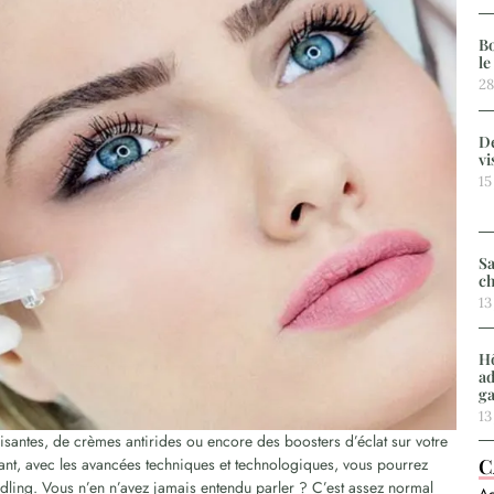
Bo
le
28
De
vi
15
Sa
ch
13
Hô
ad
g
13
santes, de crèmes antirides ou encore des boosters d’éclat sur votre
C
rtant, avec les avancées techniques et technologiques, vous pourrez
dling. Vous n’en n’avez jamais entendu parler ? C’est assez normal