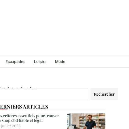
Escapades
Loisirs
Mode
aire des recherches
Rechercher
ERNIERS ARTICLES
s critères essentiels pour trouver
 shop cbd fiable et légal
 juillet 2026