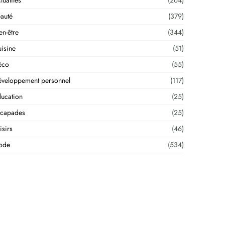
tualités
(264)
auté
(379)
en-être
(344)
isine
(51)
éco
(55)
veloppement personnel
(117)
ucation
(25)
scapades
(25)
isirs
(46)
ode
(534)