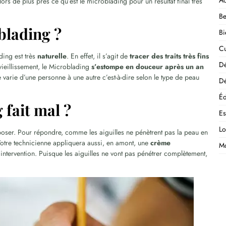
Ac
lors de plus près ce qu’est le microblading pour un résultat final très
Be
blading ?
Bi
Cu
ding est très
naturelle
. En effet, il s’agit de
tracer des traits très fins
D
vieillissement, le Microblading
s’estompe en douceur après un an
 varie d’une personne à une autre c’est-à-dire selon le type de peau
Dé
Éd
 fait mal ?
E
Lo
la poser. Pour répondre, comme les aiguilles ne pénètrent pas la peau en
otre technicienne appliquera aussi, en amont, une
crème
M
ntervention. Puisque les aiguilles ne vont pas pénétrer complètement,