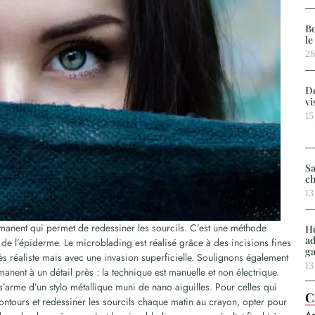
Bo
le
28
De
vi
15
Sa
ch
13
manent qui permet de redessiner les sourcils. C’est une méthode
Hô
ad
de l’épiderme. Le microblading est réalisé grâce à des incisions fines
g
rès réaliste mais avec une invasion superficielle. Soulignons également
13
manent à un détail près : la technique est manuelle et non électrique.
e s’arme d’un stylo métallique muni de nano aiguilles. Pour celles qui
C
 contours et redessiner les sourcils chaque matin au crayon, opter pour