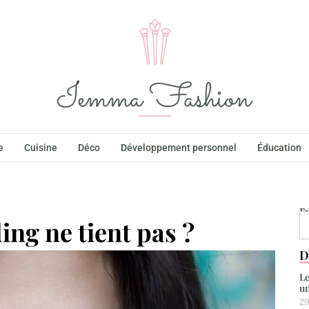
e
Cuisine
Déco
Développement personnel
Éducation
F
ng ne tient pas ?
D
Le
un
29