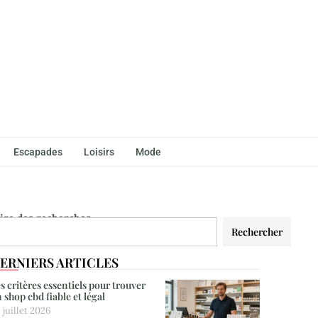
Escapades
Loisirs
Mode
aire des recherches
Rechercher
ERNIERS ARTICLES
s critères essentiels pour trouver
 shop cbd fiable et légal
 juillet 2026