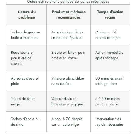
Guide des solutions par type de taches spécifiques
Nature du
Produit et méthode
Temps d’action
problème
recommandés
requis
Taches de gras ou
Terre de Sommières
Minimum 12
huile alimentaire
en couche épaisse
heures de repos
Boue sèche et
Brosse en laiton puis
Action immédiate
poussière de
brosse en crêpe
après séchage
chemin
Auréoles d’eau et
Vinaigre blanc dilué
30 minutes avant
pluie
dans de l’eau
séchage libre
Traces de sel et
Vapeur d’eau et
5 à 10 minutes
neige
brossage énergique
par chaussure
Taches d’encre ou
Alcool à 70 degrés
Intervention très
de stylo
sur un coton-tige
rapide nécessaire