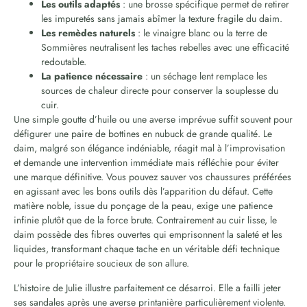
Les outils adaptés
: une brosse spécifique permet de retirer
les impuretés sans jamais abîmer la texture fragile du daim.
Les remèdes naturels
: le vinaigre blanc ou la terre de
Sommières neutralisent les taches rebelles avec une efficacité
redoutable.
La patience nécessaire
: un séchage lent remplace les
sources de chaleur directe pour conserver la souplesse du
cuir.
Une simple goutte d’huile ou une averse imprévue suffit souvent pour
défigurer une paire de bottines en nubuck de grande qualité. Le
daim, malgré son élégance indéniable, réagit mal à l’improvisation
et demande une intervention immédiate mais réfléchie pour éviter
une marque définitive. Vous pouvez sauver vos chaussures préférées
en agissant avec les bons outils dès l’apparition du défaut. Cette
matière noble, issue du ponçage de la peau, exige une patience
infinie plutôt que de la force brute. Contrairement au cuir lisse, le
daim possède des fibres ouvertes qui emprisonnent la saleté et les
liquides, transformant chaque tache en un véritable défi technique
pour le propriétaire soucieux de son allure.
L’histoire de Julie illustre parfaitement ce désarroi. Elle a failli jeter
ses sandales après une averse printanière particulièrement violente.