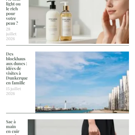
light ou
le rich
pour
votre
peau ?
28
juillet
2026
Des
blockhaus
aux dunes :
idées de
visites à
Dunkerque
en famille
15 juillet
2026
Sac à
main
en cuir