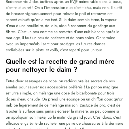
Redonner vie à des bottines après un EVJF mémorable dans la boue,
c’est tout un art ! On a l’impression que c’est fichu, mais non. Il suffit
de brosser vigoureusement pour relever le poil et retrouver cet
aspect velouté qu’on aime tant. Si le daim semble terne, la vapeur
d’eau d’une bouilloire, de loin, aide à redonner du gonflage aux
fibres. C’est un peu comme se remettre d’une nuit blanche après le
mariage, il faut un peu de patience et de bons soins. On termine
avec un imperméabilisant pour protéger les futures danses
endiablées sur la piste, et voilà, c’est reparti pour un tour !
Quelle est la recette de grand mère
pour nettoyer le daim ?
Entre deux essayages de robe, on redécouvre les secrets de nos
aïeules pour sauver nos accessoires préférés ! La potion magique
est ultra simple, on mélange une dose de bicarbonate pour trois
doses d’eau chaude. On prend une éponge ou un chiffon doux qu’on
imbibe légèrement de ce mélange maison. L’astuce de pro, c’est de
tapoter la surface sans jamais écraser la matière, un peu comme si
on appliquait son make, up le matin du grand jour. C’est doux, c’est
efficace et ça évite de racheter une paire de chaussures à la dernière