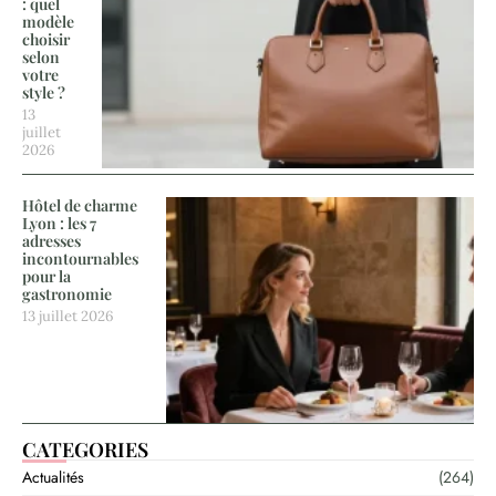
: quel
modèle
choisir
selon
votre
style ?
13
juillet
2026
Hôtel de charme
Lyon : les 7
adresses
incontournables
pour la
gastronomie
13 juillet 2026
CATEGORIES
Actualités
(264)