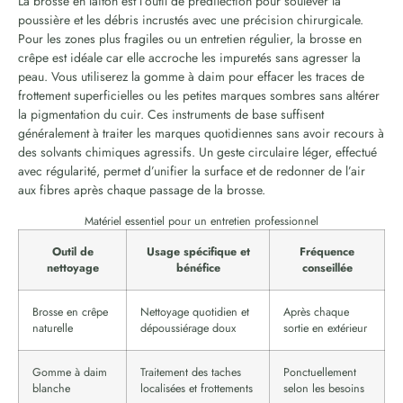
La brosse en laiton est l’outil de prédilection pour soulever la
poussière et les débris incrustés avec une précision chirurgicale.
Pour les zones plus fragiles ou un entretien régulier, la brosse en
crêpe est idéale car elle accroche les impuretés sans agresser la
peau. Vous utiliserez la gomme à daim pour effacer les traces de
frottement superficielles ou les petites marques sombres sans altérer
la pigmentation du cuir. Ces instruments de base suffisent
généralement à traiter les marques quotidiennes sans avoir recours à
des solvants chimiques agressifs. Un geste circulaire léger, effectué
avec régularité, permet d’unifier la surface et de redonner de l’air
aux fibres après chaque passage de la brosse.
Matériel essentiel pour un entretien professionnel
Outil de
Usage spécifique et
Fréquence
nettoyage
bénéfice
conseillée
Brosse en crêpe
Nettoyage quotidien et
Après chaque
naturelle
dépoussiérage doux
sortie en extérieur
Gomme à daim
Traitement des taches
Ponctuellement
blanche
localisées et frottements
selon les besoins