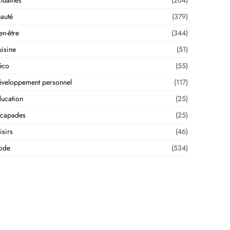
tualités
(264)
auté
(379)
en-être
(344)
isine
(51)
éco
(55)
veloppement personnel
(117)
ucation
(25)
scapades
(25)
isirs
(46)
ode
(534)