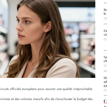
Bo
le
28
De
vi
15
Sa
ch
13
Hô
ad
g
ircuits officiels européens pour assurer une qualité irréprochable
13
minimes et des volumes massifs afin de chouchouter le budget des
C