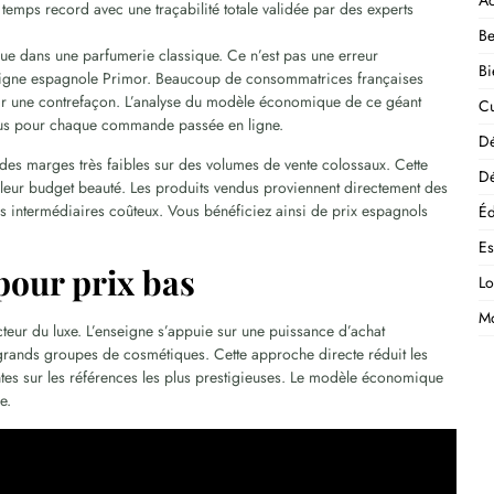
Ac
temps record avec une traçabilité totale validée par des experts
Be
ue dans une parfumerie classique. Ce n’est pas une erreur
Bi
enseigne espagnole Primor. Beaucoup de consommatrices françaises
voir une contrefaçon. L’analyse du modèle économique de ce géant
Cu
-vous pour chaque commande passée en ligne.
D
 des marges très faibles sur des volumes de vente colossaux. Cette
Dé
t leur budget beauté. Les produits vendus proviennent directement des
es intermédiaires coûteux. Vous bénéficiez ainsi de prix espagnols
Éd
E
pour prix bas
Lo
M
cteur du luxe. L’enseigne s’appuie sur une puissance d’achat
s grands groupes de cosmétiques. Cette approche directe réduit les
es sur les références les plus prestigieuses. Le modèle économique
e.