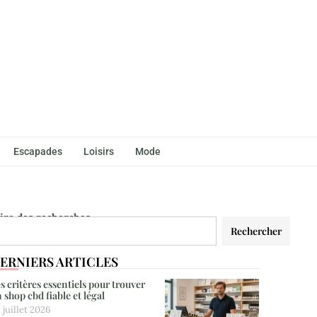
Escapades
Loisirs
Mode
aire des recherches
Rechercher
ERNIERS ARTICLES
s critères essentiels pour trouver
 shop cbd fiable et légal
 juillet 2026