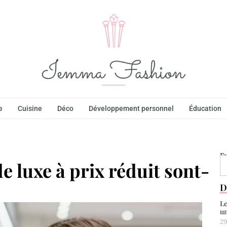
e
Cuisine
Déco
Développement personnel
Éducation
F
e luxe à prix réduit sont-
D
Le
un
29