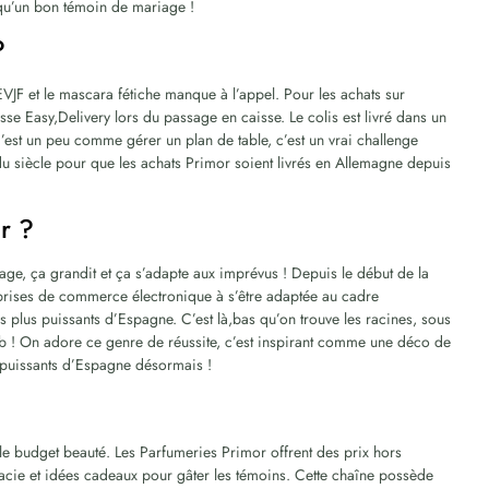
qu’un bon témoin de mariage !
?
VJF et le mascara fétiche manque à l’appel. Pour les achats sur
esse Easy,Delivery lors du passage en caisse. Le colis est livré dans un
C’est un peu comme gérer un plan de table, c’est un vrai challenge
 du siècle pour que les achats Primor soient livrés en Allemagne depuis
r ?
age, ça grandit et ça s’adapte aux imprévus ! Depuis le début de la
prises de commerce électronique à s’être adaptée au cadre
es plus puissants d’Espagne. C’est là,bas qu’on trouve les racines, sous
web ! On adore ce genre de réussite, c’est inspirant comme une déco de
s puissants d’Espagne désormais !
e budget beauté. Les Parfumeries Primor offrent des prix hors
cie et idées cadeaux pour gâter les témoins. Cette chaîne possède