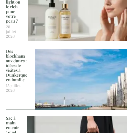
light ou
le rich
pour
votre
peau ?
28
juillet
2026
Des
blockhaus
aux dunes :
idées de
visites à
Dunkerque
en famille
15 juillet
2026
Sac à
main
en cuir
: quel