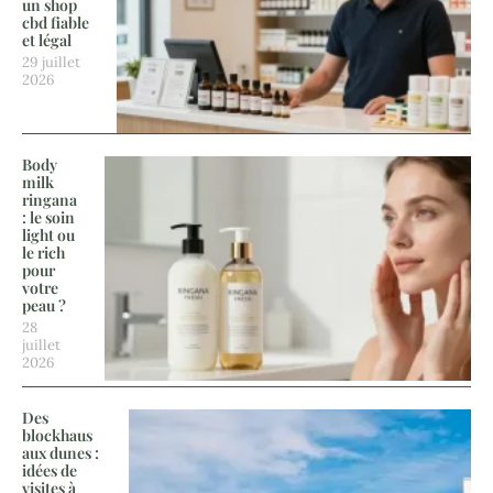
un shop
cbd fiable
et légal
29 juillet
2026
Body
milk
ringana
: le soin
light ou
le rich
pour
votre
peau ?
28
juillet
2026
Des
blockhaus
aux dunes :
idées de
visites à