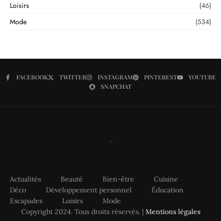
Loisirs
(46)
Mode
(534)
FACEBOOK
TWITTER
INSTAGRAM
PINTEREST
YOUTUBE
SNAPCHAT
Actualités
Beauté
Bien-être
Cuisine
Déco
Développement personnel
Éducation
Escapades
Loisirs
Mode
Copyright 2024. Tous droits réservés. |
Mentions légales