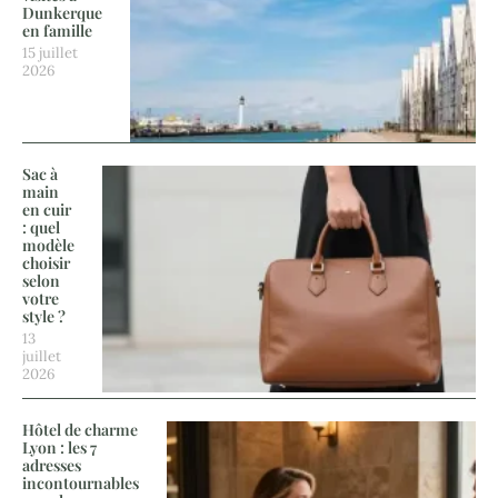
Dunkerque
en famille
15 juillet
2026
Sac à
main
en cuir
: quel
modèle
choisir
selon
votre
style ?
13
juillet
2026
Hôtel de charme
Lyon : les 7
adresses
incontournables