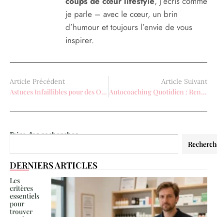
coups de cœur lifestyle
, j’écris comme
je parle – avec le cœur, un brin
d’humour et toujours l’envie de vous
inspirer.
Article Précédent
Article Suivant
Astuces Infaillibles pour des Ongles Forts et Sains
Autocoaching Quotidien : Renforcez Votre Épanouissement Personnel
Faire des recherches
Recherch
DERNIERS ARTICLES
Les
critères
essentiels
pour
trouver