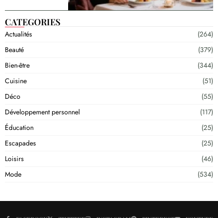
CATEGORIES
Actualités
(264)
Beauté
(379)
Bien-être
(344)
Cuisine
(51)
Déco
(55)
Développement personnel
(117)
Éducation
(25)
Escapades
(25)
Loisirs
(46)
Mode
(534)