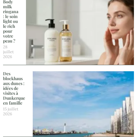
Body
milk
ringana
: le soin
light ou
le rich
pour
votre
peau ?
28
juillet
2026
Des
blockhaus
aux dunes :
idées de
visites à
Dunkerque
en famille
15 juillet
2026