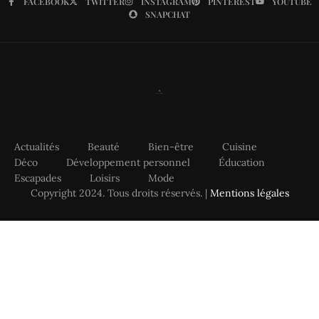
FACEBOOK
TWITTER
INSTAGRAM
PINTEREST
YOUTUBE
SNAPCHAT
Actualités
Beauté
Bien-être
Cuisine
Déco
Développement personnel
Éducation
Escapades
Loisirs
Mode
Copyright 2024. Tous droits réservés. |
Mentions légales