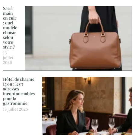
Sac à
main
en cuir
: quel
modèle
choisir
selon
votre
style ?
13
juillet
2026
Hôtel de charme
Lyon : les 7
adresses
incontournables
pour la
gastronomie
13 juillet 2026