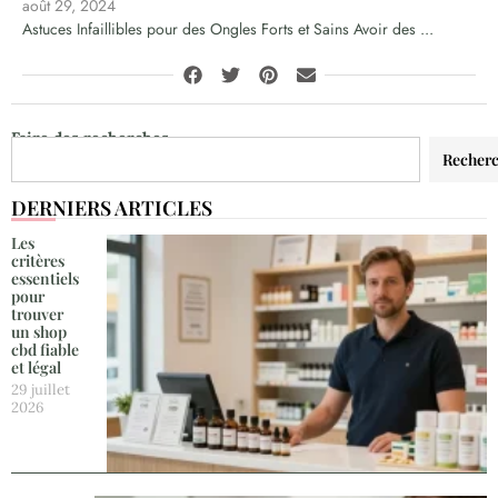
août 29, 2024
Astuces Infaillibles pour des Ongles Forts et Sains Avoir des ...
Faire des recherches
Recher
DERNIERS ARTICLES
Les
critères
essentiels
pour
trouver
un shop
cbd fiable
et légal
29 juillet
2026