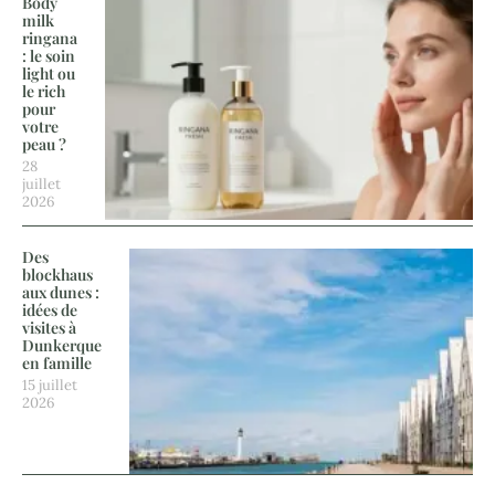
Body
milk
ringana
: le soin
light ou
le rich
pour
votre
peau ?
28
juillet
2026
Des
blockhaus
aux dunes :
idées de
visites à
Dunkerque
en famille
15 juillet
2026