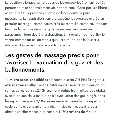
La position allongée sur le dos avec les genoux légèrement repliés
permet de relâcher totalement vos abdominaux. Cette posture libère l
accès aux tissus profonds et évite de lutter contre la paroi
musculaire. La respiration ventrale oxygène les organes et crée un
premier massage interne naturel très puissant. Le calme environnant
favorise la bascule de votre système nerveux vers le mode
parasympathique dédié à la digestion. L inspiration doit gonfler le
ventre comme un ballon tandis que l expiration doit le laisser s
affaisser doucement sous le poids de la main.
Les gestes de massage precis pour
favoriser l evacuation des gaz et des
ballonnements
1/
Micro-pressions ciblées
: la technique du Chi Nei Tsang peut
être adaptée en effectuant de petits cercles avec le bout des doigts
sur les zones denses.2/
Glissement palmaire
: l effleurage global
avec la paume de la main aide à l évacuation des gaz piégés dans
les replis intestinaux.3/
Persévérance temporelle
: la répétition du
cycle complet pendant cinq à dix minutes est nécessaire pour
obtenir un effet mécanique notable.4/
Vibrations de fin
: le