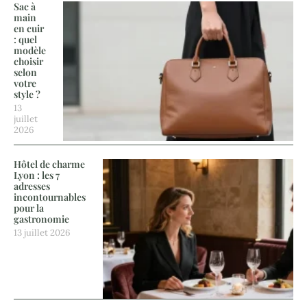
Sac à
main
en cuir
: quel
modèle
choisir
selon
votre
style ?
13
juillet
2026
Hôtel de charme
Lyon : les 7
adresses
incontournables
pour la
gastronomie
13 juillet 2026