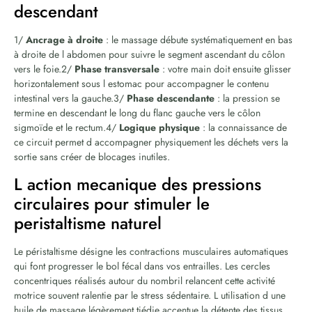
descendant
1/
Ancrage à droite
: le massage débute systématiquement en bas
à droite de l abdomen pour suivre le segment ascendant du côlon
vers le foie.2/
Phase transversale
: votre main doit ensuite glisser
horizontalement sous l estomac pour accompagner le contenu
intestinal vers la gauche.3/
Phase descendante
: la pression se
termine en descendant le long du flanc gauche vers le côlon
sigmoïde et le rectum.4/
Logique physique
: la connaissance de
ce circuit permet d accompagner physiquement les déchets vers la
sortie sans créer de blocages inutiles.
L action mecanique des pressions
circulaires pour stimuler le
peristaltisme naturel
Le péristaltisme désigne les contractions musculaires automatiques
qui font progresser le bol fécal dans vos entrailles. Les cercles
concentriques réalisés autour du nombril relancent cette activité
motrice souvent ralentie par le stress sédentaire. L utilisation d une
huile de massage légèrement tiédie accentue la détente des tissus