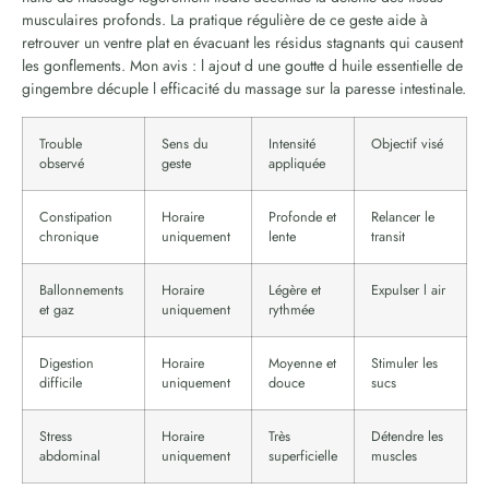
musculaires profonds. La pratique régulière de ce geste aide à
retrouver un ventre plat en évacuant les résidus stagnants qui causent
les gonflements. Mon avis : l ajout d une goutte d huile essentielle de
gingembre décuple l efficacité du massage sur la paresse intestinale.
Trouble
Sens du
Intensité
Objectif visé
observé
geste
appliquée
Constipation
Horaire
Profonde et
Relancer le
chronique
uniquement
lente
transit
Ballonnements
Horaire
Légère et
Expulser l air
et gaz
uniquement
rythmée
Digestion
Horaire
Moyenne et
Stimuler les
difficile
uniquement
douce
sucs
Stress
Horaire
Très
Détendre les
abdominal
uniquement
superficielle
muscles