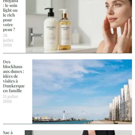
ringana
: le soin
light ou
le rich
pour
votre
peau ?
28
juillet
2026
Des
blockhaus
aux dunes :
idées de
visites à
Dunkerque
en famille
15 juillet
2026
Sac à