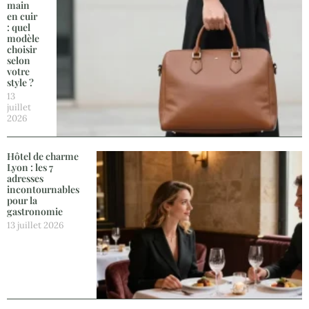
main
en cuir
: quel
modèle
choisir
selon
votre
style ?
13
juillet
2026
Hôtel de charme
Lyon : les 7
adresses
incontournables
pour la
gastronomie
13 juillet 2026