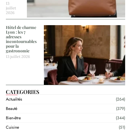
13
juillet
2026
Hôtel de charme
Lyon : les 7
adresses
incontournables
pour la
gastronomie
13 juillet 2026
CATEGORIES
Actualités
(264)
Beauté
(379)
Bien-être
(344)
Cuisine
(51)