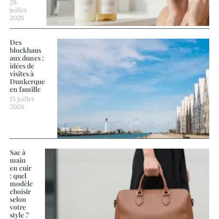
28
juillet
2026
Des
blockhaus
aux dunes :
idées de
visites à
Dunkerque
en famille
15 juillet
2026
Sac à
main
en cuir
: quel
modèle
choisir
selon
votre
style ?