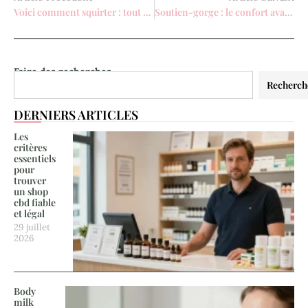
Voici comment squirter : tout ce que vous devez savoir avant de vous lancer
Soutien-gorge : le confort avant tout
Faire des recherches
Recherch
DERNIERS ARTICLES
Les
critères
essentiels
pour
trouver
un shop
cbd fiable
et légal
29 juillet
2026
Body
milk