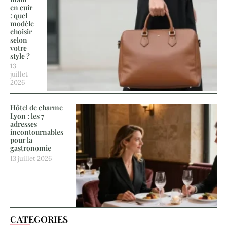
en cuir
: quel
modèle
choisir
selon
votre
style ?
13
juillet
2026
Hôtel de charme
Lyon : les 7
adresses
incontournables
pour la
gastronomie
13 juillet 2026
CATEGORIES