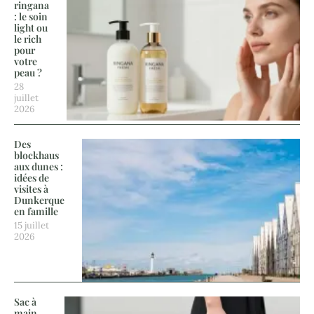
ringana
: le soin
light ou
le rich
pour
votre
peau ?
28
juillet
2026
Des
blockhaus
aux dunes :
idées de
visites à
Dunkerque
en famille
15 juillet
2026
Sac à
main