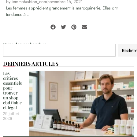
by
iemmafashion_com
novembre 16, 2021
Les femmes apprécient grandement la maroquinerie. Elles ont
tendance à ...
Faire des recherches
Recher
DERNIERS ARTICLES
Les
critères
essentiels
pour
trouver
un shop
cbd fiable
et légal
29 juillet
2026