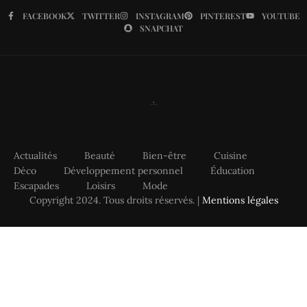
FACEBOOK
TWITTER
INSTAGRAM
PINTEREST
YOUTUBE
SNAPCHAT
Actualités
Beauté
Bien-être
Cuisine
Déco
Développement personnel
Éducation
Escapades
Loisirs
Mode
Copyright 2024. Tous droits réservés. |
Mentions légales