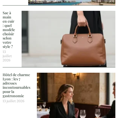
Sac à
main
en cuir
: quel
modèle
choisir
selon
votre
style ?
13
juillet
2026
Hôtel de charme
Lyon : les 7
adresses
incontournables
pour la
gastronomie
13 juillet 2026