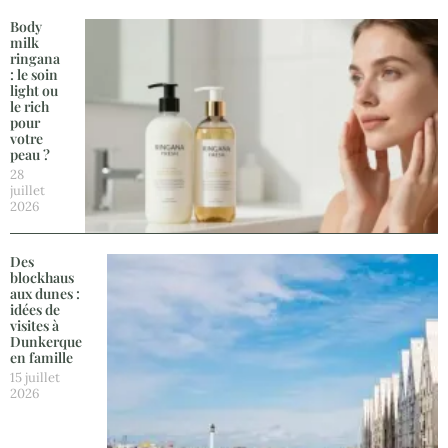
Body
milk
ringana
: le soin
light ou
le rich
pour
votre
peau ?
28
juillet
2026
Des
blockhaus
aux dunes :
idées de
visites à
Dunkerque
en famille
15 juillet
2026