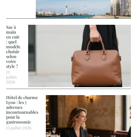
Sac à
main
en cuir
: quel
modèle
choisir
selon
votre
style ?
13
juillet
2026
Hôtel de charme
Lyon : les 7
adresses
incontournables
pour la
gastronomie
13 juillet 2026