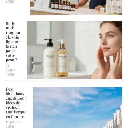
2026
Body
milk
ringana
: le soin
light ou
le rich
pour
votre
peau ?
28
juillet
2026
Des
blockhaus
aux dunes :
idées de
visites à
Dunkerque
en famille
15 juillet
2026