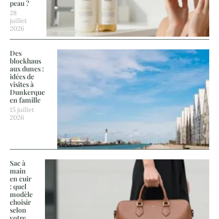
peau ?
28
juillet
2026
Des
blockhaus
aux dunes :
idées de
visites à
Dunkerque
en famille
15 juillet
2026
Sac à
main
en cuir
: quel
modèle
choisir
selon
votre