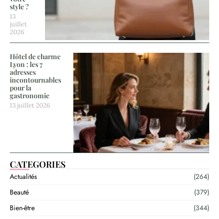
style ?
13
juillet
2026
Hôtel de charme
Lyon : les 7
adresses
incontournables
pour la
gastronomie
13 juillet 2026
CATEGORIES
Actualités
(264)
Beauté
(379)
Bien-être
(344)