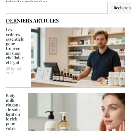
Faire des recherches
Recherch
DERNIERS ARTICLES
Les
critères
essentiels
pour
trouver
un shop
cbd fiable
et légal
29 juillet
2026
Body
milk
ringana
: le soin
light ou
le rich
pour
votre