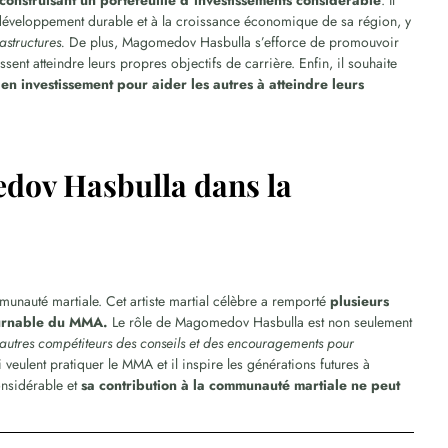
 construisant un portefeuille d’investissements considérable
. Il
u développement durable et à la croissance économique de sa région, y
astructures.
De plus, Magomedov Hasbulla s’efforce de promouvoir
ssent atteindre leurs propres objectifs de carrière. Enfin, il souhaite
 en investissement pour aider les autres à atteindre leurs
edov Hasbulla dans la
unauté martiale. Cet artiste martial célèbre a remporté
plusieurs
ournable du MMA.
Le rôle de Magomedov Hasbulla est non seulement
autres compétiteurs des conseils et des encouragements pour
 veulent pratiquer le MMA et il inspire les générations futures à
onsidérable et
sa contribution à la communauté martiale ne peut