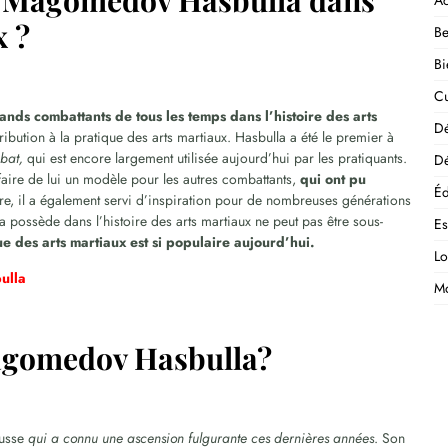
de Magomedov Hasbulla dans
Ac
x ?
Be
Bi
Cu
rands combattants de tous les temps dans l’histoire des arts
D
ribution à la pratique des arts martiaux. Hasbulla a été le premier à
mbat,
qui est encore largement utilisée aujourd’hui par les pratiquants.
Dé
faire de lui un modèle pour les autres combattants,
qui ont pu
Éd
tre, il a également servi d’inspiration pour de nombreuses générations
possède dans l’histoire des arts martiaux ne peut pas être sous-
E
ue des arts martiaux est si populaire aujourd’hui.
Lo
ulla
M
Magomedov Hasbulla?
russe
qui a connu une ascension fulgurante ces dernières années
. Son