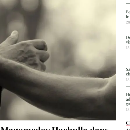
Bo
le
28
De
vi
15
Sa
ch
13
Hô
ad
g
13
C