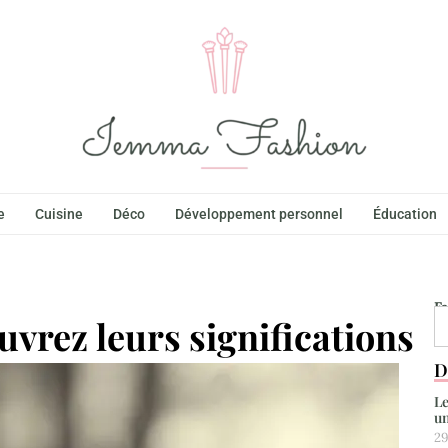
e
Cuisine
Déco
Développement personnel
Éducation
F
vrez leurs significations
D
Le
un
29