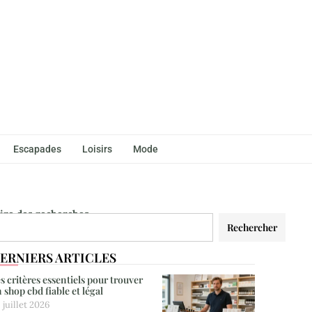
Escapades
Loisirs
Mode
aire des recherches
Rechercher
ERNIERS ARTICLES
s critères essentiels pour trouver
 shop cbd fiable et légal
 juillet 2026