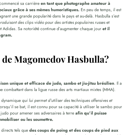
 a commencé sa carrière
en tant que photographe amateur à
sociaux grâce à ses mèmes humoristiques.
En peu de temps, il est
nant une grande popularité dans le pays et au-delà. Hasbulla s’est
roduisant des clips vidéo pour des artistes populaires russes
et
 et Adidas. Sa notoriété continue d’augmenter chaque jour
et il
tagram.
at de Magomedov Hasbulla?
on unique et efficace de judo, sambo et jiu-jitsu brésilien
. Il a
e combattant dans la ligue russe des arts martiaux mixtes (MMA).
me dynamique
qui lui permet d’utiliser des techniques offensives et
orsqu’il se bat, il est connu pour sa capacité à utiliser le sambo pour
e judo pour amener ses adversaires à terre
afin qu’il puisse
immobiliser ou les soumettre.
 directs tels que
des coups de poing et des coups de pied aux