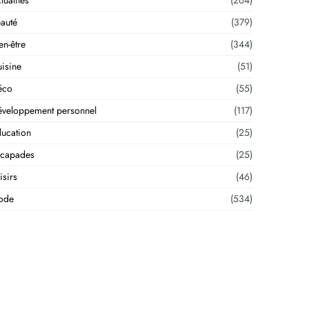
tualités
(264)
auté
(379)
en-être
(344)
isine
(51)
éco
(55)
veloppement personnel
(117)
ucation
(25)
scapades
(25)
isirs
(46)
ode
(534)